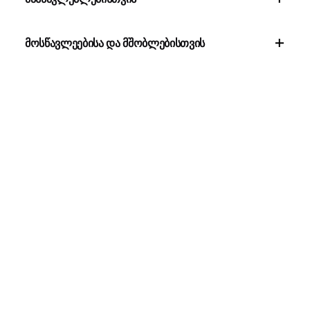
მოსწავლეებისა და მშობლებისთვის
EduPage
კურსების
ნიშნებისა
ანგარიშში
შექმნა
და
შესვლა
დასწრებებ
საშინაო
საშინაო
ინტერაქტი
ის დაწერა
დავალებებ
დავალებებ
ულ
ისა და
ისა და
გაკვეთილე