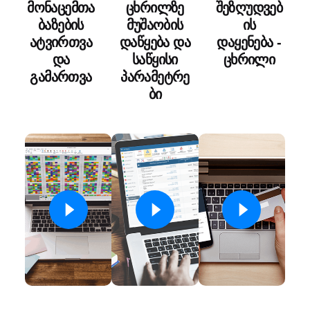
მონაცემთა
ცხრილზე
შეზღუდვებ
ბაზების
მუშაობის
ის
ატვირთვა
დაწყება და
დაყენება -
და
საწყისი
ცხრილი
გამართვა
პარამეტრე
ბი