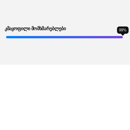
სკოლის თანამედროვე ტექნოლოგიებით
აღჭურვისთვის. პროდუქტების არჩევანი
მრავალფეროვანია და მორგებულია თქვენს
მოთხვონილებებზე. დაინტერესების შემთხვევაში,
კმაყოფილი მომხმარებლები
99
%
კომპანია შეგიდგენთ პროექტს სკოლისთვის.