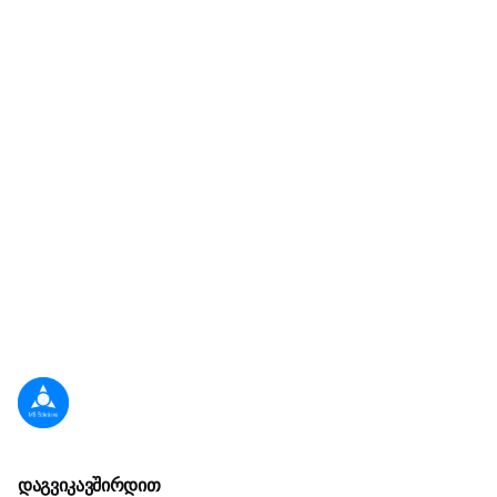
Username
*
Email address
*
Password
*
თქვენი პერსონალური ინფორმაცია გამოყენებული
იქნება, იმისათვის, რომ გავაუმჯობესოთ თქვენი
გამოცდილება ჩვენს გვერდზე ყოფნისას, ვმართოთ
თქვენს ანგარიშზე წვდომის უფლება და სხვა
დამატებითი დანიშნულებებისთვის, რომელიც
მოცემულია შემდეგ გვერდზე:
კონფიდენციალურობის
დაგვიკავშირდით
პოლიტიკა
.